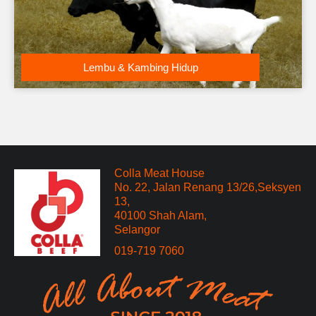
Lembu & Kambing Hidup
Colla Meat House
No. 22, Jalan Renang 13/26,Seksyen
13,
40100 Shah Alam,
Selangor
019-719 7060​