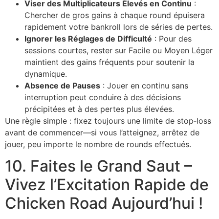
Viser des Multiplicateurs Élevés en Continu
:
Chercher de gros gains à chaque round épuisera
rapidement votre bankroll lors de séries de pertes.
Ignorer les Réglages de Difficulté
: Pour des
sessions courtes, rester sur Facile ou Moyen Léger
maintient des gains fréquents pour soutenir la
dynamique.
Absence de Pauses
: Jouer en continu sans
interruption peut conduire à des décisions
précipitées et à des pertes plus élevées.
Une règle simple : fixez toujours une limite de stop‑loss
avant de commencer—si vous l’atteignez, arrêtez de
jouer, peu importe le nombre de rounds effectués.
10. Faites le Grand Saut –
Vivez l’Excitation Rapide de
Chicken Road Aujourd’hui !