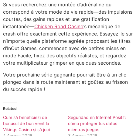
Si vous recherchez une montée d’adrénaline qui
correspond à votre mode de vie rapide—des impulsions
courtes, des gains rapides et une gratification
instantanée—
Chicken Road Casino
’s mécanique de
crash offre exactement cette expérience. Essayez-le sur
n’importe quelle plateforme agréée proposant les titres
d’InOut Games, commencez avec de petites mises en
mode Facile, fixez des objectifs réalistes, et regardez
votre multiplicateur grimper en quelques secondes.
Votre prochaine série gagnante pourrait être à un clic—
plongez dans la route maintenant et goûtez au frisson
du succès rapide !
Related
Cum să beneficiezi de
Seguridad en Internet Positif:
bonusul de bun venit la
cómo proteger tus datos
Vikings Casino și să joci
mientras juegas
4 August 2026
3 August 2026