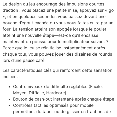
Le design du jeu encourage des impulsions courtes
d’action : vous placez une petite mise, appuyez sur « go
», et en quelques secondes vous passez devant une
bouche d’égout cachée ou vous vous faites cuire par un
four. La tension atteint son apogée lorsque le poulet
atteint une nouvelle étape—est-ce qu’il encaisse
maintenant ou pousse pour le multiplicateur suivant ?
Parce que le jeu se réinitialise instantanément après
chaque tour, vous pouvez jouer des dizaines de rounds
lors d’une pause café.
Les caractéristiques clés qui renforcent cette sensation
incluent :
Quatre niveaux de difficulté réglables (Facile,
Moyen, Difficile, Hardcore)
Bouton de cash‑out instantané après chaque étape
Contrôles tactiles optimisés pour mobile
permettant de taper ou de glisser en fractions de