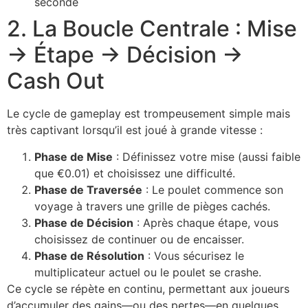
seconde
2. La Boucle Centrale : Mise
→ Étape → Décision →
Cash Out
Le cycle de gameplay est trompeusement simple mais
très captivant lorsqu’il est joué à grande vitesse :
Phase de Mise
: Définissez votre mise (aussi faible
que €0.01) et choisissez une difficulté.
Phase de Traversée
: Le poulet commence son
voyage à travers une grille de pièges cachés.
Phase de Décision
: Après chaque étape, vous
choisissez de continuer ou de encaisser.
Phase de Résolution
: Vous sécurisez le
multiplicateur actuel ou le poulet se crashe.
Ce cycle se répète en continu, permettant aux joueurs
d’accumuler des gains—ou des pertes—en quelques