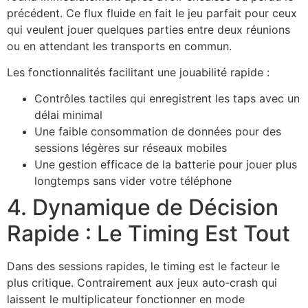
précédent. Ce flux fluide en fait le jeu parfait pour ceux
qui veulent jouer quelques parties entre deux réunions
ou en attendant les transports en commun.
Les fonctionnalités facilitant une jouabilité rapide :
Contrôles tactiles qui enregistrent les taps avec un
délai minimal
Une faible consommation de données pour des
sessions légères sur réseaux mobiles
Une gestion efficace de la batterie pour jouer plus
longtemps sans vider votre téléphone
4. Dynamique de Décision
Rapide : Le Timing Est Tout
Dans des sessions rapides, le timing est le facteur le
plus critique. Contrairement aux jeux auto‑crash qui
laissent le multiplicateur fonctionner en mode