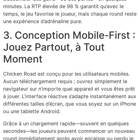
minutes. La RTP élevée de 98 % garantit qu’avec le
temps, le jeu favorise le joueur, mais chaque round reste
une expérience d’adrénaline pure.
3. Conception Mobile‑First :
Jouez Partout, à Tout
Moment
Chicken Road est conçu pour les utilisateurs mobiles.
Aucun téléchargement requis ; ouvrez simplement le
navigateur sur n’importe quel appareil et vous êtes prêt
à jouer. L’interface réactive s’adapte instantanément aux
différentes tailles d’écran, que vous soyez sur un iPhone
ou une tablette Android.
Grâce à un chargement rapide—souvent en quelques
secondes—les joueurs peuvent commencer un nouveau
round immédiatement après avoir encaisse ou perdu le