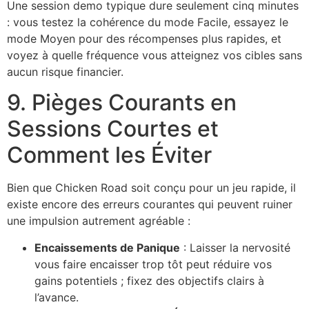
Une session demo typique dure seulement cinq minutes
: vous testez la cohérence du mode Facile, essayez le
mode Moyen pour des récompenses plus rapides, et
voyez à quelle fréquence vous atteignez vos cibles sans
aucun risque financier.
9. Pièges Courants en
Sessions Courtes et
Comment les Éviter
Bien que Chicken Road soit conçu pour un jeu rapide, il
existe encore des erreurs courantes qui peuvent ruiner
une impulsion autrement agréable :
Encaissements de Panique
: Laisser la nervosité
vous faire encaisser trop tôt peut réduire vos
gains potentiels ; fixez des objectifs clairs à
l’avance.