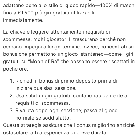
adattano bene allo stile di gioco rapido—100% di match
fino a €1.500 più giri gratuiti utilizzabili
immediatamente.
La chiave è leggere attentamente i requisiti di
scommessa; molti giocatori li trascurano perché non
cercano impegni a lungo termine. Invece, concentrati su
bonus che permettono un gioco istantaneo—come i giri
gratuiti su “Moon of Ra” che possono essere riscattati in
poche ore.
Richiedi il bonus di primo deposito prima di
iniziare qualsiasi sessione.
Usa subito i giri gratuiti; contano rapidamente ai
requisiti di scommessa.
Rivaluta dopo ogni sessione; passa al gioco
normale se soddisfatto.
Questa strategia assicura che i bonus migliorino anziché
ostacolare la tua esperienza di breve durata.