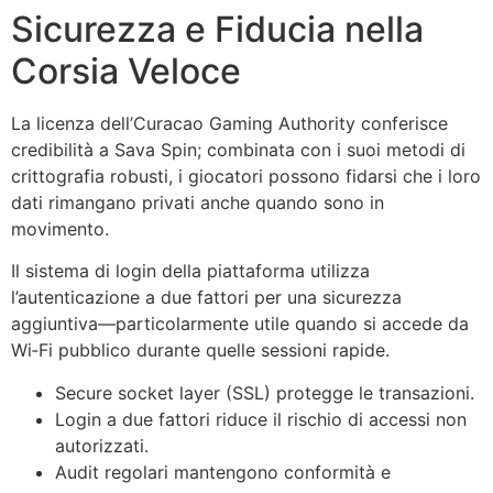
Sicurezza e Fiducia nella
Corsia Veloce
La licenza dell’Curacao Gaming Authority conferisce
credibilità a Sava Spin; combinata con i suoi metodi di
crittografia robusti, i giocatori possono fidarsi che i loro
dati rimangano privati anche quando sono in
movimento.
Il sistema di login della piattaforma utilizza
l’autenticazione a due fattori per una sicurezza
aggiuntiva—particolarmente utile quando si accede da
Wi‑Fi pubblico durante quelle sessioni rapide.
Secure socket layer (SSL) protegge le transazioni.
Login a due fattori riduce il rischio di accessi non
autorizzati.
Audit regolari mantengono conformità e