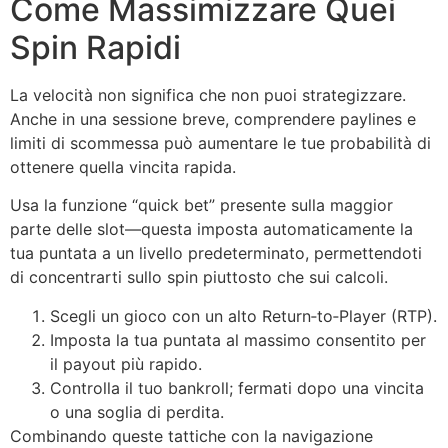
Come Massimizzare Quei
Spin Rapidi
La velocità non significa che non puoi strategizzare.
Anche in una sessione breve, comprendere paylines e
limiti di scommessa può aumentare le tue probabilità di
ottenere quella vincita rapida.
Usa la funzione “quick bet” presente sulla maggior
parte delle slot—questa imposta automaticamente la
tua puntata a un livello predeterminato, permettendoti
di concentrarti sullo spin piuttosto che sui calcoli.
Scegli un gioco con un alto Return‑to‑Player (RTP).
Imposta la tua puntata al massimo consentito per
il payout più rapido.
Controlla il tuo bankroll; fermati dopo una vincita
o una soglia di perdita.
Combinando queste tattiche con la navigazione