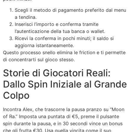
Scegli il metodo di pagamento preferito dal menu
a tendina.
Inserisci l’importo e conferma tramite
l’autenticazione della tua banca o wallet.
Ricevi la conferma in pochi minuti; il saldo si
aggiorna istantaneamente.
Questo processo snello elimina le friction e ti permette
di concentrarti sul gioco stesso.
Storie di Giocatori Reali:
Dallo Spin Iniziale al Grande
Colpo
Incontra Alex, che trascorre la pausa pranzo su “Moon
of Ra.” Imposta una puntata di €5, preme il pulsante
spin durante la pausa, e in 30 secondi vince un bonus
che gli frutta €30. Usa quella vincita come il suo