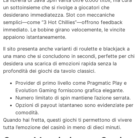
un sottoinsieme che si rivolge a giocatori che
desiderano immediatezza. Slot con meccaniche
semplici—come “3 Hot Chillies”—offrono feedback
immediato. Le bobine girano velocemente, le vincite
appaiono istantaneamente.
Il sito presenta anche varianti di roulette e blackjack a
una mano che si concludono in secondi, perfette per chi
desidera una scarica di emozioni rapida senza la
profondità dei giochi da tavolo classici.
Provider di primo livello come Pragmatic Play e
Evolution Gaming forniscono grafica elegante.
Numero limitato di spin mantiene l’azione serrata.
Opzioni di payout istantaneo sono evidenziate per
comodità.
Quando hai fretta, questi giochi ti permettono di vivere
tutta l’emozione del casinò in meno di dieci minuti.