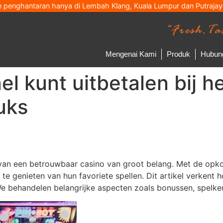
penghantaran hanya di Lembah Klang, Kuala Lumpur dan Putrajay
Mengenai Kami
Produk
Hubun
nel kunt uitbetalen bij h
uks
 van een betrouwbaar casino van groot belang. Met de opko
e genieten van hun favoriete spellen. Dit artikel verkent ho
 behandelen belangrijke aspecten zoals bonussen, spelke