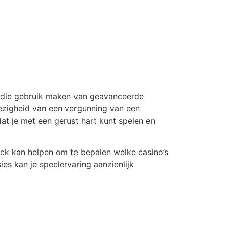
o’s die gebruik maken van geavanceerde
ezigheid van een vergunning van een
at je met een gerust hart kunt spelen en
ack kan helpen om te bepalen welke casino’s
es kan je speelervaring aanzienlijk