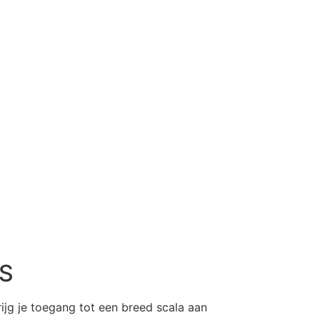
KS
ijg je toegang tot een breed scala aan