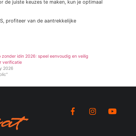
or de juiste keuzes te maken, kun je optimaal
 profiteer van de aantrekkelijke
 zonder idin 2026: speel eenvoudig en veilig
 verificatie
ly 2026
blic"