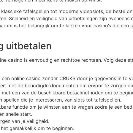
n klassieke tafelspellen tot moderne videoslots, de beste on
. Snelheid en veiligheid van uitbetalingen zijn eveneens cr
rom is het belangrijk om te kiezen voor casino’s die een s
g uitbetalen
nline casino is eenvoudig en rechttoe rechtaan. Volg deze 
ij een online casino zonder CRUKS door je gegevens in te vu
iteit met de benodigde documenten om ervoor te zorgen dat 
g met een van de beschikbare betaalmethoden om te begin
 spellen die je interesseren, van slots tot tafelspellen.
bare functie om je winsten aan te vragen zodra je een bedr
n snelle start.
orgen van je veiligheid.
het gemakkelijk om te beginnen.