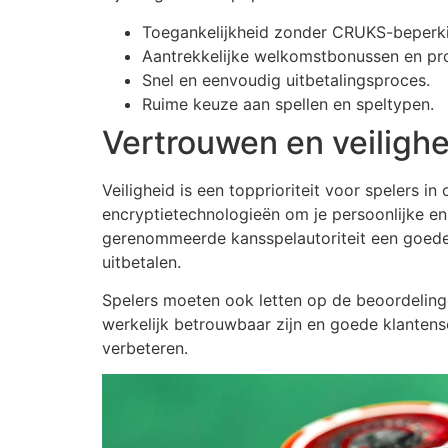
Toegankelijkheid zonder CRUKS-beperk
Aantrekkelijke welkomstbonussen en pr
Snel en eenvoudig uitbetalingsproces.
Ruime keuze aan spellen en speltypen.
Vertrouwen en veilighei
Veiligheid is een topprioriteit voor spelers i
encryptietechnologieën om je persoonlijke e
gerenommeerde kansspelautoriteit een goede i
uitbetalen.
Spelers moeten ook letten op de beoordeling
werkelijk betrouwbaar zijn en goede klantens
verbeteren.