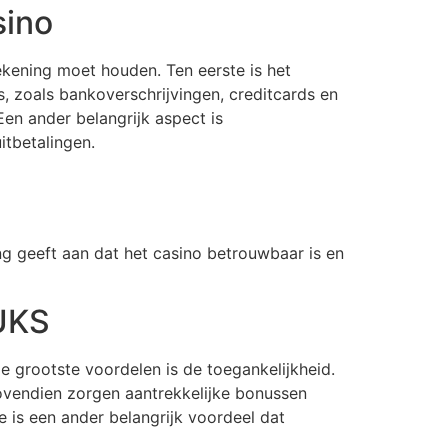
sino
rekening moet houden. Ten eerste is het
s, zoals bankoverschrijvingen, creditcards en
Een ander belangrijk aspect is
itbetalingen.
ng geeft aan dat het casino betrouwbaar is en
RUKS
e grootste voordelen is de toegankelijkheid.
ovendien zorgen aantrekkelijke bonussen
 is een ander belangrijk voordeel dat