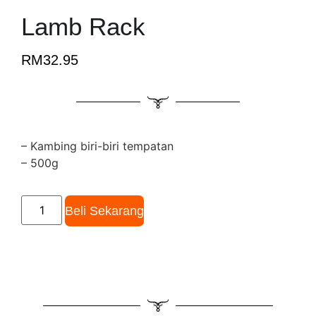
Lamb Rack
RM
32.95
– Kambing biri-biri tempatan
– 500g
Beli Sekarang