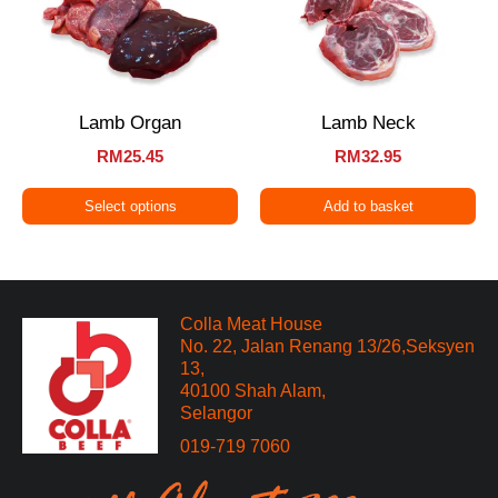
Lamb Organ
Lamb Neck
RM
25.45
RM
32.95
Select options
Add to basket
Colla Meat House
No. 22, Jalan Renang 13/26,Seksyen
13,
40100 Shah Alam,
Selangor
019-719 7060​