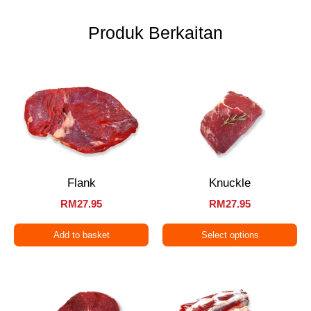
Produk Berkaitan
Flank
Knuckle
RM
27.95
RM
27.95
Add to basket
Select options