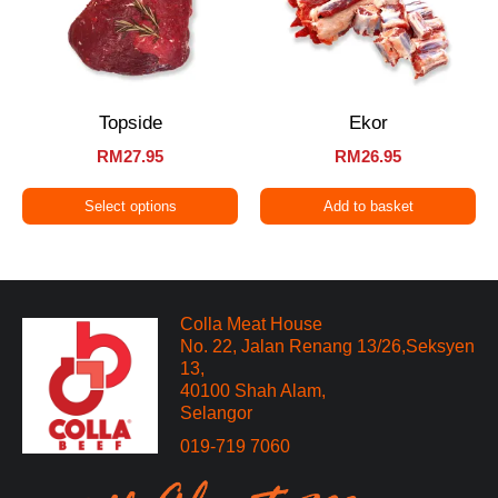
Topside
Ekor
RM
27.95
RM
26.95
Select options
Add to basket
Colla Meat House
No. 22, Jalan Renang 13/26,Seksyen
13,
40100 Shah Alam,
Selangor
019-719 7060​